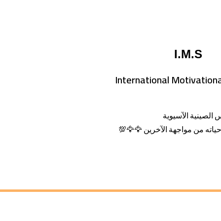
I.M.S
International Motivation
 الصينية الآسيوية
ياته من مواجهة الآخرين 🦅🦅💯