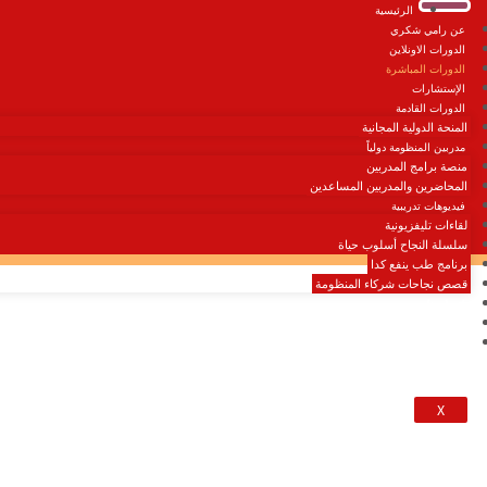
الرئيسية
عن رامي شكري
الدورات الاونلاين
الدورات المباشرة
الإستشارات
الدورات القادمة
المنحة الدولية المجانية
مدربين المنظومة دولياً
منصة برامج المدربين
المحاضرين والمدربين المساعدين
فيديوهات تدريبية
لقاءات تليفزيونية
سلسلة النجاح أسلوب حياة
برنامج طب ينفع كدا
قصص نجاحات شركاء المنظومة
اتصل بنا
إنشاء حساب | تسجيل دخول
UNLEASH YOUR FULL POTENTIAL
X