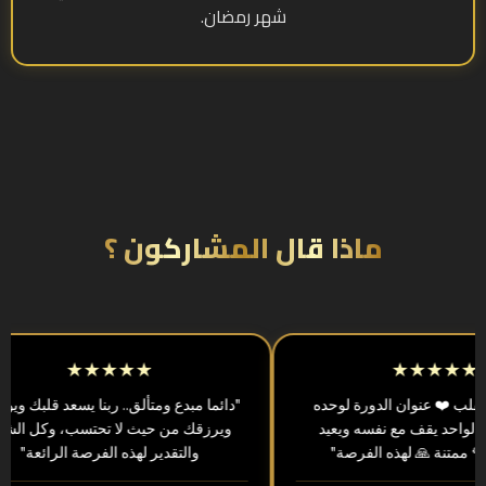
شهر رمضان.
ماذا قال المشاركون ؟
★★★★★
★★★★★
ا من القلب ❤️ عنوان الدورة لوحده
"دائما مبدع ومتألق.. ربنا يسعد ق
ة يخلّي الواحد يقف مع نفسه ويعيد
ويرزقك من حيث لا تحتسب، وك
اباته 🌹 ممتنة 🙏 لهذه الفرصة"
والتقدير لهذه الفرصة الرائ