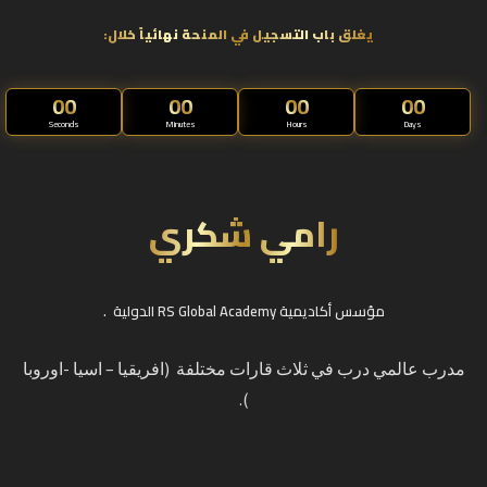
يغلق باب التسجيل في المنحة نهائياً خلال:
00
00
00
00
Seconds
Minutes
Hours
Days
رامي شكري
مؤسس أكاديمية RS Global Academy الدولية .
مدرب عالمي درب في ثلاث قارات مختلفة (افريقيا – اسيا -اوروبا
).