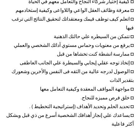
◘ كيفية إختيار شركاء النجاح والتعامل معهم في الحياة
◘ معرفة وظائف العقل الواعي واللاواعى وكيفية إستخادمهم
◘ اتعلم كيف توظف قيمك ومعتقداتك لتحقيق النتائج التي ترغب
فيها
◘ تتمكن من السيطره علي حالتك الذهنية
◘ يرفع من معنويات وحماس مستوي آدائك الشخصي والعملي
◘ ممارسة انشطة كنت تخشاها من قبل
◘ إتخاذ توجه عقلي إيجابي والسيطرة علي الجانب العاطفى
◘ الوصول لدرجه عالية من الثقه فى النفس والأخرين وشعورك
بتقدير الذات
◘ مواجهة المواقف المعقدة وكيفية التعامل معها
◘ خلق فرص مميزه للنجاح.
◘ تحديد الحلم وتحديد الأهداف (إستراتيجية التخطيط ) .
◘ يساعدك علي إنجاز أهدافك الشخصية أسرع من ذي قبل وبشكل
أكثر فاعلية